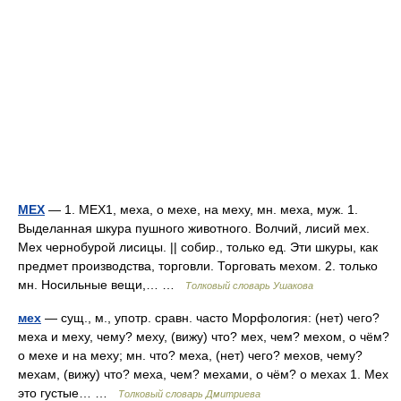
МЕХ
— 1. МЕХ1, меха, о мехе, на меху, мн. меха, муж. 1.
Выделанная шкура пушного животного. Волчий, лисий мех.
Мех чернобурой лисицы. || собир., только ед. Эти шкуры, как
предмет производства, торговли. Торговать мехом. 2. только
мн. Носильные вещи,… …
Толковый словарь Ушакова
мех
— сущ., м., употр. сравн. часто Морфология: (нет) чего?
меха и меху, чему? меху, (вижу) что? мех, чем? мехом, о чём?
о мехе и на меху; мн. что? меха, (нет) чего? мехов, чему?
мехам, (вижу) что? меха, чем? мехами, о чём? о мехах 1. Мех
это густые… …
Толковый словарь Дмитриева