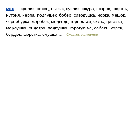
мех
— кролик, песец, пыжик, суслик, шкура, покров, шерсть,
нутрия, нерпа, подпушек, бобер, сиводушка, норка, мешок,
чернобурка, жеребок, медведь, горностай, скунс, цигейка,
мерлушка, ондатра, подпушка, каракульча, соболь, хорек,
бурдюк, шерстка, смушка …
Словарь синонимов