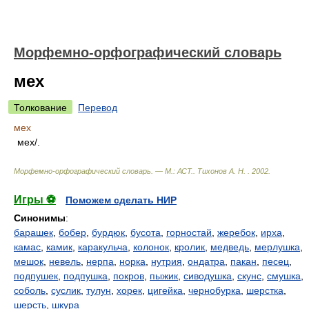
Морфемно-орфографический словарь
мех
Толкование
Перевод
мех
мех/.
Морфемно-орфографический словарь. — М.: АСТ.
.
Тихонов А. Н.
.
2002
.
Игры ⚽
Поможем сделать НИР
Синонимы
:
барашек
,
бобер
,
бурдюк
,
бусота
,
горностай
,
жеребок
,
ирха
,
камас
,
камик
,
каракульча
,
колонок
,
кролик
,
медведь
,
мерлушка
,
мешок
,
невель
,
нерпа
,
норка
,
нутрия
,
ондатра
,
пакан
,
песец
,
подпушек
,
подпушка
,
покров
,
пыжик
,
сиводушка
,
скунс
,
смушка
,
соболь
,
суслик
,
тулун
,
хорек
,
цигейка
,
чернобурка
,
шерстка
,
шерсть
,
шкура