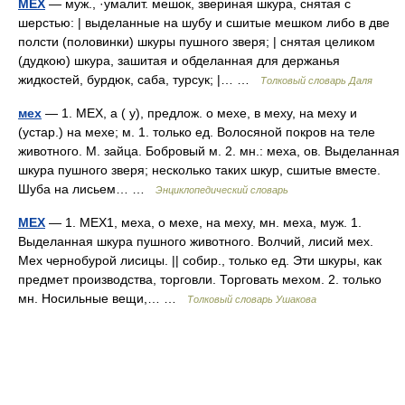
МЕХ
— муж., ·умалит. мешок, звериная шкура, снятая с
шерстью: | выделанные на шубу и сшитые мешком либо в две
полсти (половинки) шкуры пушного зверя; | снятая целиком
(дудкою) шкура, зашитая и обделанная для держанья
жидкостей, бурдюк, саба, турсук; |… …
Толковый словарь Даля
мех
— 1. МЕХ, а ( у), предлож. о мехе, в меху, на меху и
(устар.) на мехе; м. 1. только ед. Волосяной покров на теле
животного. М. зайца. Бобровый м. 2. мн.: меха, ов. Выделанная
шкура пушного зверя; несколько таких шкур, сшитые вместе.
Шуба на лисьем… …
Энциклопедический словарь
МЕХ
— 1. МЕХ1, меха, о мехе, на меху, мн. меха, муж. 1.
Выделанная шкура пушного животного. Волчий, лисий мех.
Мех чернобурой лисицы. || собир., только ед. Эти шкуры, как
предмет производства, торговли. Торговать мехом. 2. только
мн. Носильные вещи,… …
Толковый словарь Ушакова