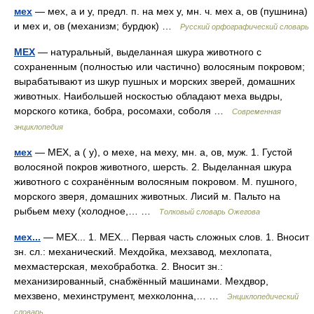
мех
— мех, а и у, предл. п. на мех у, мн. ч. мех а, ов (пушнина)
и мех и, ов (механизм; бурдюк) …
Русский орфографический словарь
МЕХ
— натуральный, выделанная шкура животного с
сохраненным (полностью или частично) волосяным покровом;
вырабатывают из шкур пушных и морских зверей, домашних
животных. Наибольшей носкостью обладают меха выдры,
морского котика, бобра, росомахи, соболя …
Современная
энциклопедия
мех
— МЕХ, а ( у), о мехе, на меху, мн. а, ов, муж. 1. Густой
волосяной покров животного, шерсть. 2. Выделанная шкура
животного с сохранённым волосяным покровом. М. пушного,
морского зверя, домашних животных. Лисий м. Пальто на
рыбьем меху (холодное,… …
Толковый словарь Ожегова
мех...
— МЕХ... 1. МЕХ... Первая часть сложных слов. 1. Вносит
зн. сл.: механический. Мехдойка, мехзавод, мехлопата,
мехмастерская, мехобработка. 2. Вносит зн.:
механизированный, снабжённый машинами. Мехдвор,
мехзвено, мехинструмент, мехколонна,… …
Энциклопедический
словарь